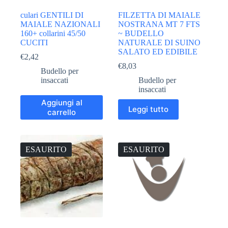
culari GENTILI DI
FILZETTA DI MAIALE
MAIALE NAZIONALI
NOSTRANA MT 7 FTS
160+ collarini 45/50
~ BUDELLO
CUCITI
NATURALE DI SUINO
SALATO ED EDIBILE
€
2,42
€
8,03
Budello per
insaccati
Budello per
insaccati
Aggiungi al
Leggi tutto
carrello
ESAURITO
ESAURITO