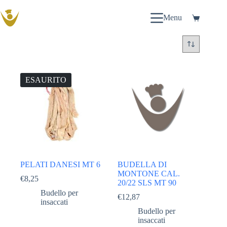
Salta
al
Menu
Carrello
contenuto
ESAURITO
PELATI DANESI MT 6
BUDELLA DI
MONTONE CAL.
€
8,25
20/22 SLS MT 90
Budello per
€
12,87
insaccati
Budello per
insaccati