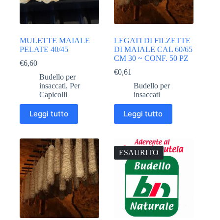
MULETTE MAIALE
LEGATI DI FILZETTE
PELATE 40/45
DI MAIALE CAL 60/65
CM 30 ~ CONF. 50 PZ
€
6,60
€
0,61
Budello per
insaccati
,
Per
Budello per
Capicolli
insaccati
Leggi tutto
Leggi tutto
ESAURITO