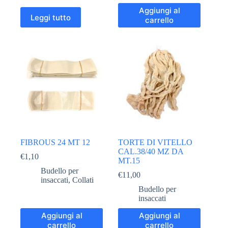
Aggiungi al
Leggi tutto
carrello
FIBROUS 24 MT 12
TORTE DI VITELLO
CAL.38/40 MZ DA
€
1,10
MT.15
Budello per
€
11,00
insaccati
,
Collati
Budello per
insaccati
Aggiungi al
Aggiungi al
carrello
carrello