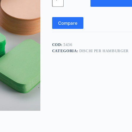
PERLAFOL
12,5x12,5
NERO
VERDE
Compare
O
PESCA
QUADRATO/FRASTAGLIATO
quantità
COD:
5436
CATEGORIA:
DISCHI PER HAMBURGER