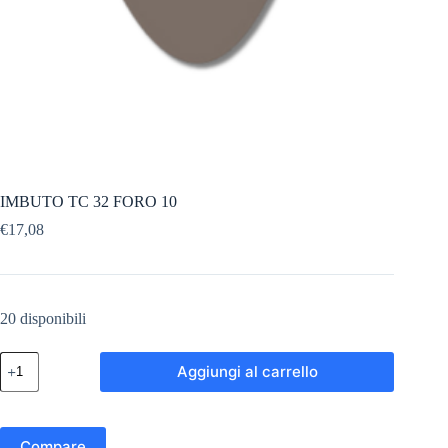
IMBUTO TC 32 FORO 10
€
17,08
20 disponibili
IMBUTO
Aggiungi al carrello
TC
32
FORO
10
quantità
Compare