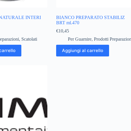
 NATURALE INTERI
BIANCO PREPARATO STABILIZ
BRT ml.470
€
10,45
reparazioni
,
Scatolati
Per Guarnire
,
Prodotti Preparazion
carrello
Aggiungi al carrello