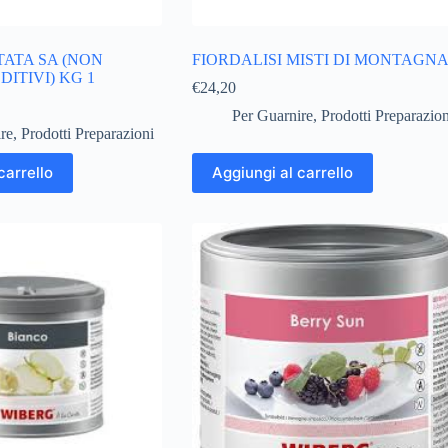
TATA SA (NON
FIORDALISI MISTI DI MONTAGN
ITIVI) KG 1
€
24,20
Per Guarnire
,
Prodotti Preparazion
re
,
Prodotti Preparazioni
carrello
Aggiungi al carrello