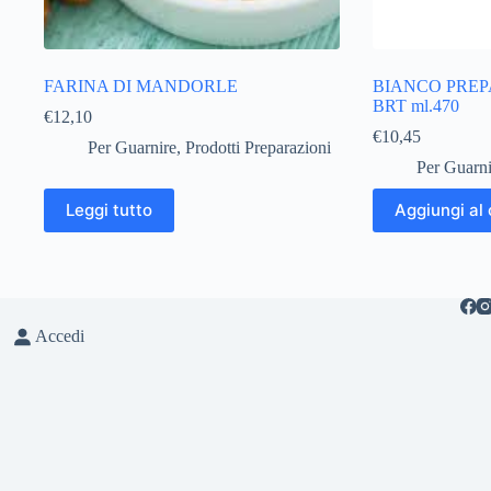
FARINA DI MANDORLE
BIANCO PREP
BRT ml.470
€
12,10
€
10,45
Per Guarnire
,
Prodotti Preparazioni
Per Guarni
Leggi tutto
Aggiungi al 
Accedi