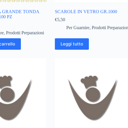
A GRANDE TONDA
SCAROLE IN VETRO GR.1000
00 PZ
€
5,50
Per Guarnire
,
Prodotti Preparazion
re
,
Prodotti Preparazioni
carrello
Leggi tutto