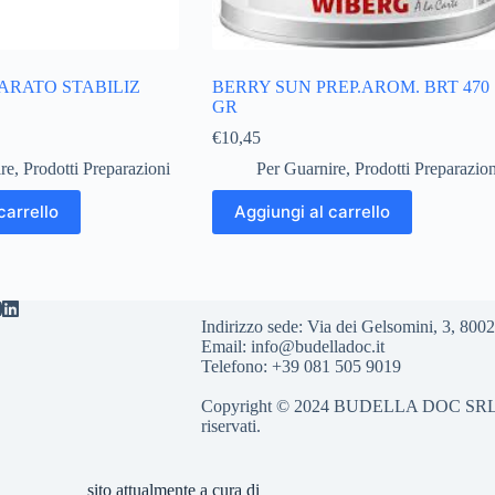
ARATO STABILIZ
BERRY SUN PREP.AROM. BRT 470
GR
€
10,45
re
,
Prodotti Preparazioni
Per Guarnire
,
Prodotti Preparazion
carrello
Aggiungi al carrello
Indirizzo sede: Via dei Gelsomini, 3, 8
Email: info@budelladoc.it
Telefono: +39 081 505 9019
Copyright © 2024 BUDELLA DOC SRL Part.
riservati.
sito attualmente a cura di