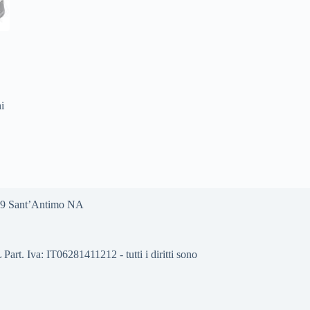
i
0029 Sant’Antimo NA
 Iva: IT06281411212 - tutti i diritti sono